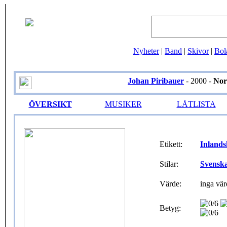
Nyheter
|
Band
|
Skivor
|
Bol
Johan Piribauer
- 2000 -
Nor
ÖVERSIKT
MUSIKER
LÅTLISTA
Etikett:
Inlands
Stilar:
Svensk
Värde:
inga vär
Betyg: