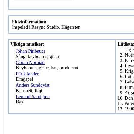
Skivinformation:
Inspelad i Resync Studio, Hägersten.
Viktiga musiker:
Låtlista
1. Jag
Johan Piribauer
2. Norr
Sång, keyboards, gitarr
3. Kni
Göran Norman
4. Lev
Keyboards, gitarr, bas, producent
5. Kri
Pär Ulander
6. Lut
Dragspel
7. Bal
Anders Sundqvist
8. Firm
Klarinett, flöjt
9. Arga
Lennart Sandgren
10. Den
Bas
11. Pare
12. 1900