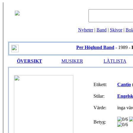
Nyheter
|
Band
|
Skivor
|
Bol
Per Höglund Band
- 1989 -
ÖVERSIKT
MUSIKER
LÅTLISTA
Etikett:
Cantio
Stilar:
Engels
Värde:
inga vär
Betyg: