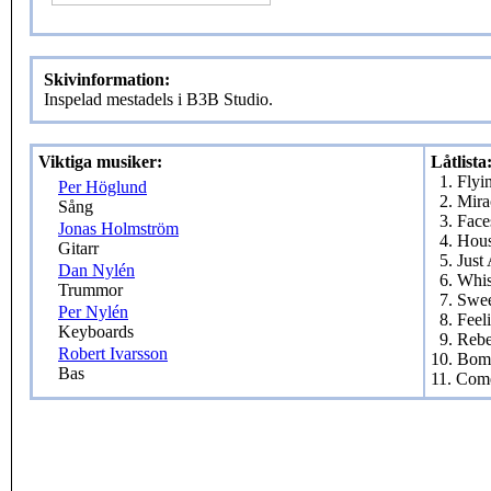
Skivinformation:
Inspelad mestadels i B3B Studio.
Viktiga musiker:
Låtlista
1. Flyi
Per Höglund
2. Mira
Sång
3. Face
Jonas Holmström
4. Hou
Gitarr
5. Just
Dan Nylén
6. Whi
Trummor
7. Swee
Per Nylén
8. Feel
Keyboards
9. Rebe
Robert Ivarsson
10. Bom
Bas
11. Com