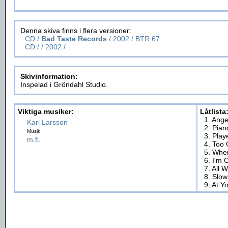
Denna skiva finns i flera versioner:
CD /
Bad Taste Records
/ 2002 / BTR 67
CD /
/ 2002 /
Skivinformation:
Inspelad i Gröndahl Studio.
Viktiga musiker:
Låtlista
1. Ange
Karl Larsson
2. Pian
Musik
3. Play
m.fl.
4. Too 
5. When
6. I'm
7. All W
8. Slo
9. At Y