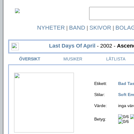
NYHETER
|
BAND
|
SKIVOR
|
BOLA
Last Days Of April
- 2002 -
Ascend
ÖVERSIKT
MUSIKER
LÅTLISTA
Etikett:
Bad Ta
Stilar:
Soft Em
Värde:
inga vär
Betyg: