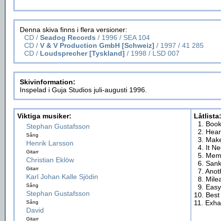
Denna skiva finns i flera versioner:
CD /
Seadog Records
/ 1996 / SEA 104
CD /
V & V Production GmbH [Schweiz]
/ 1997 / 41 285
CD /
Loudsprecher [Tyskland]
/ 1998 / LSD 007
Skivinformation:
Inspelad i Guja Studios juli-augusti 1996.
Viktiga musiker:
Låtlista
1. Book
Stephan Gustafsson
2. Hear
Sång
3. Mak
Henrik Larsson
4. It N
Gitarr
5. Mem
Christian Eklöw
6. San
Gitarr
7. Anot
Karl Johan Kalle Sjödin
8. Mile
Sång
9. Easy
Stephan Gustafsson
10. Best
11. Exh
Sång
David
Gitarr