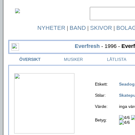
NYHETER
|
BAND
|
SKIVOR
|
BOLA
Everfresh
- 1996 -
Ever
ÖVERSIKT
MUSIKER
LÅTLISTA
Etikett:
Seadog
Stilar:
Skatep
Värde:
inga vär
Betyg: