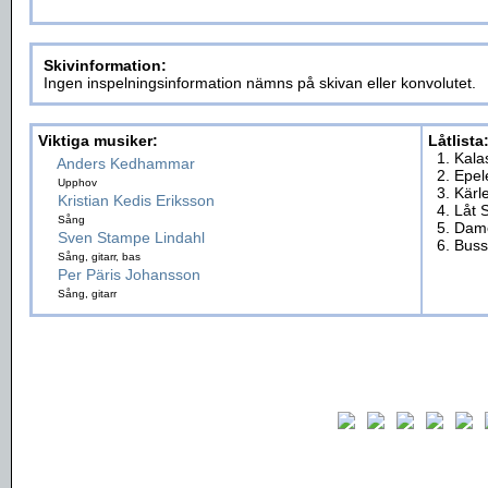
Skivinformation:
Ingen inspelningsinformation nämns på skivan eller konvolutet.
Viktiga musiker:
Låtlista
1. Kala
Anders Kedhammar
2. Epel
Upphov
3. Kärl
Kristian Kedis Eriksson
4. Låt 
Sång
5. Dam
Sven Stampe Lindahl
6. Buss
Sång, gitarr, bas
Per Päris Johansson
Sång, gitarr