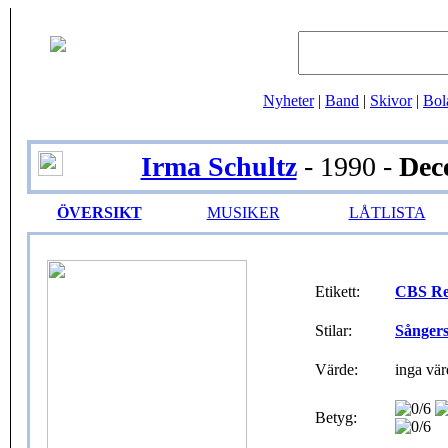
Nyheter
|
Band
|
Skivor
|
Bol
Irma Schultz
- 1990 -
Dec
ÖVERSIKT
MUSIKER
LÅTLISTA
Etikett:
CBS Re
Stilar:
Sånger
Värde:
inga vär
Betyg: