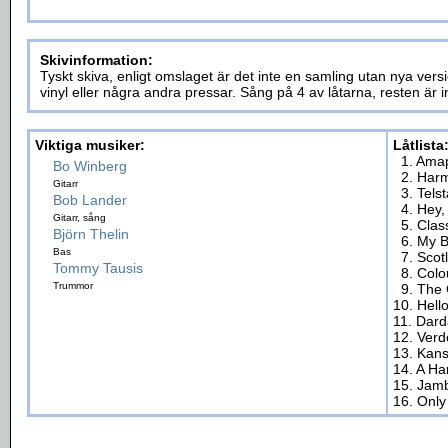
Skivinformation:
Tyskt skiva, enligt omslaget är det inte en samling utan nya vers
vinyl eller några andra pressar. Sång på 4 av låtarna, resten är 
Viktiga musiker:
Låtlista
1. Ama
Bo Winberg
2. Har
Gitarr
3. Telst
Bob Lander
4. Hey
Gitarr, sång
5. Clas
Björn Thelin
6. My 
Bas
7. Scot
Tommy Tausis
8. Colo
Trummor
9. The
10. Hell
11. Dard
12. Verd
13. Kans
14. A Ha
15. Jam
16. Only