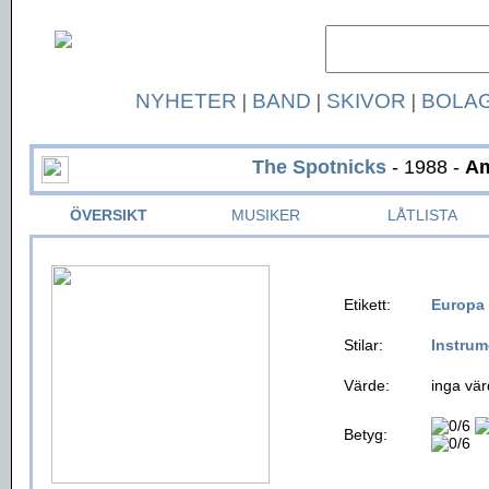
NYHETER
|
BAND
|
SKIVOR
|
BOLA
The Spotnicks
- 1988 -
Am
ÖVERSIKT
MUSIKER
LÅTLISTA
Etikett:
Europa 
Stilar:
Instrum
Värde:
inga vär
Betyg: