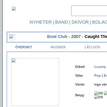
NYHETER
|
BAND
|
SKIVOR
|
BOLA
Boat Club
- 2007 -
Caught Th
ÖVERSIKT
MUSIKER
LÅTLISTA
Etikett:
Luxury
Stilar:
Pop
|
E
Värde:
inga vär
Betyg: