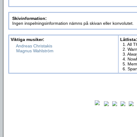
Skivinformation:
Ingen inspelningsinformation nämns på skivan eller konvolutet.
Viktiga musiker:
Låtlista
1. All 
Andreas Christakis
2. War
Magnus Wahlström
3. Alw
4. Now
5. Mem
6. Span