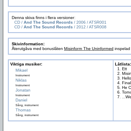
Denna skiva finns i flera versioner:
CD /
And The Sound Records
/ 2006 / ATSR001
CD /
And The Sound Records
/ 2012 / ATSR008
Skivinformation:
Återutgåva med bonuslåten
Misinform The Uninformed
inspelad
Viktiga musiker:
Låtlista
1. Ett
Mikael
2. Mis
Instrument
3. Hell
Niklas
4. Fina
Instrument
5. He 
Jonatan
6. Tomo
Instrument
7. ...W
Daniel
Sång, instrument
Thomas
Sång, instrument