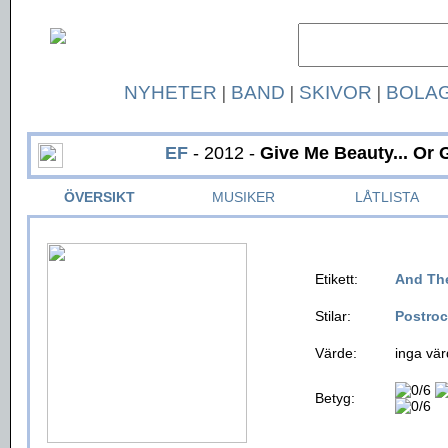
NYHETER
|
BAND
|
SKIVOR
|
BOLA
EF
- 2012 -
Give Me Beauty... Or 
ÖVERSIKT
MUSIKER
LÅTLISTA
Etikett:
And Th
Stilar:
Postro
Värde:
inga vär
Betyg: