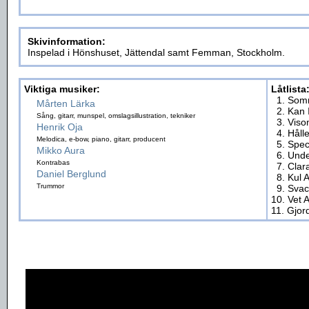
Skivinformation:
Inspelad i Hönshuset, Jättendal samt Femman, Stockholm.
Viktiga musiker:
Låtlista
1. So
Mårten Lärka
2. Kan 
Sång, gitarr, munspel, omslagsillustration, tekniker
3. Vis
Henrik Oja
4. Hålle
Melodica, e-bow, piano, gitarr, producent
5. Speci
Mikko Aura
6. Unde
Kontrabas
7. Cla
Daniel Berglund
8. Kul 
Trummor
9. Sva
10. Vet 
11. Gjor