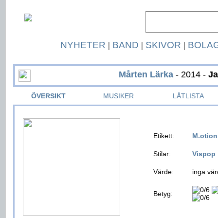
NYHETER
|
BAND
|
SKIVOR
|
BOLA
Mårten Lärka
- 2014 -
J
ÖVERSIKT
MUSIKER
LÅTLISTA
Etikett:
M.otio
Stilar:
Vispop
Värde:
inga vär
Betyg: