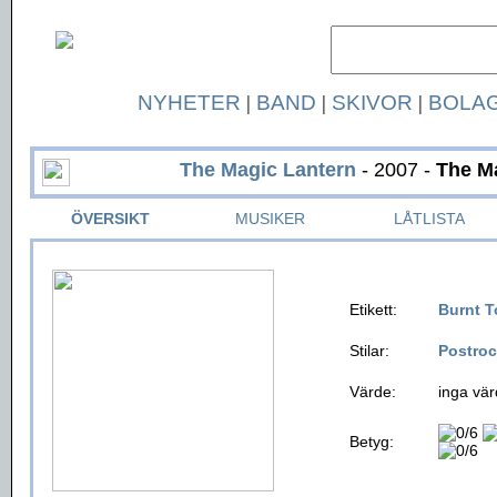
NYHETER
|
BAND
|
SKIVOR
|
BOLA
The Magic Lantern
- 2007 -
The M
ÖVERSIKT
MUSIKER
LÅTLISTA
Etikett:
Burnt T
Stilar:
Postro
Värde:
inga vär
Betyg: