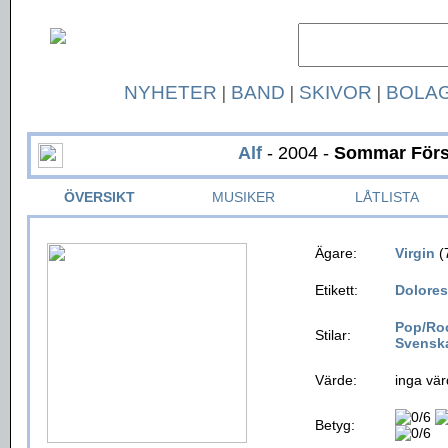
NYHETER
|
BAND
|
SKIVOR
|
BOLA
Alf
- 2004 -
Sommar Förs
ÖVERSIKT
MUSIKER
LÅTLISTA
Ägare:
Virgin
(
Etikett:
Dolores
Pop/Ro
Stilar:
Svensk
Värde:
inga vär
Betyg: