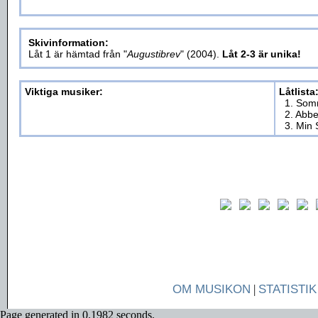
Skivinformation:
Låt 1 är hämtad från "
Augustibrev
" (2004).
Låt 2-3 är unika!
Viktiga musiker:
Låtlista
1. Som
2. Abb
3. Min
OM MUSIKON
|
STATISTIK
Page generated in 0.1982 seconds.