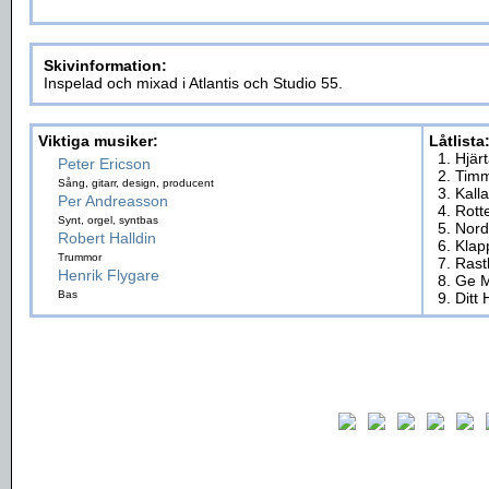
Skivinformation:
Inspelad och mixad i Atlantis och Studio 55.
Viktiga musiker:
Låtlista
1. Hjär
Peter Ericson
2. Tim
Sång, gitarr, design, producent
3. Kall
Per Andreasson
4. Rot
Synt, orgel, syntbas
5. Nord
Robert Halldin
6. Klap
Trummor
7. Rast
Henrik Flygare
8. Ge M
Bas
9. Ditt 