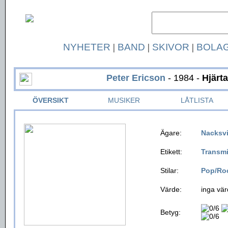
NYHETER
|
BAND
|
SKIVOR
|
BOLA
Peter Ericson
- 1984 -
Hjärt
ÖVERSIKT
MUSIKER
LÅTLISTA
Ägare:
Nacksv
Etikett:
Transm
Stilar:
Pop/Ro
Värde:
inga vär
Betyg: