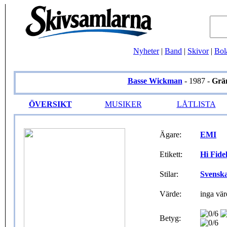
Nyheter
|
Band
|
Skivor
|
Bol
Basse Wickman
- 1987 -
Grä
ÖVERSIKT
MUSIKER
LÅTLISTA
Ägare:
EMI
Etikett:
Hi Fidel
Stilar:
Svensk
Värde:
inga vär
Betyg: