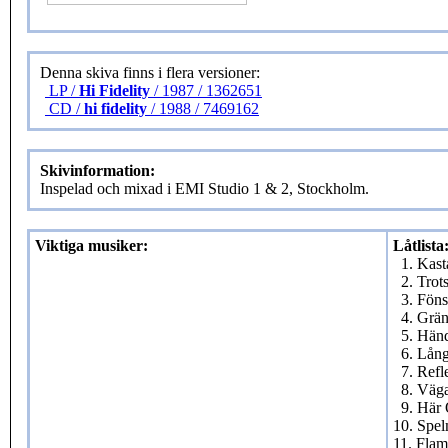
Denna skiva finns i flera versioner:
LP /
Hi Fidelity
/ 1987 / 1362651
CD /
hi fidelity
/ 1988 / 7469162
Skivinformation:
Inspelad och mixad i EMI Studio 1 & 2, Stockholm.
Viktiga musiker:
Låtlista
1. Kas
2. Trots
3. Fön
4. Grä
5. Hän
6. Lång
7. Refl
8. Väg
9. Här
10. Spe
11. Fla