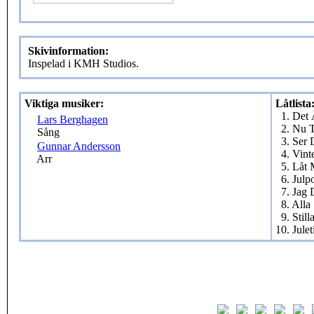
Skivinformation:
Inspelad i KMH Studios.
Viktiga musiker:
Låtlista
1. Det 
Lars Berghagen
2. Nu T
Sång
3. Ser 
Gunnar Andersson
4. Vint
Arr
5. Låt 
6. Julp
7. Jag
8. All
9. Still
10. Jule