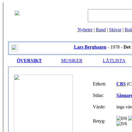
Nyheter
|
Band
|
Skivor
|
Bol
Lars Berghagen
- 1978 -
Det 
ÖVERSIKT
MUSIKER
LÅTLISTA
Etikett:
CBS
(C
Stilar:
Sångar
Värde:
inga vär
Betyg: