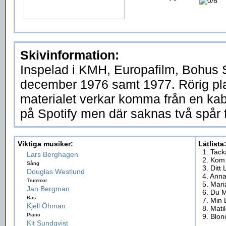
Skivinformation:
Inspelad i KMH, Europafilm, Bohus 
december 1976 samt 1977. Rörig pla
materialet verkar komma från en kab
på Spotify men där saknas två spår 
Viktiga musiker:
Låtlista
1. Tac
Lars Berghagen
2. Kom
Sång
3. Ditt 
Douglas Westlund
4. Anna
Trummor
5. Mar
Jan Bergman
6. Du 
Bas
7. Min 
Kjell Öhman
8. Mati
Piano
9. Blo
Kit Sundqvist