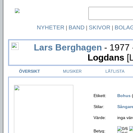
NYHETER
|
BAND
|
SKIVOR
|
BOLA
Lars Berghagen
- 1977 
Logdans
[
ÖVERSIKT
MUSIKER
LÅTLISTA
Etikett:
Bohus
(
Stilar:
Sångar
Värde:
inga vär
Betyg: