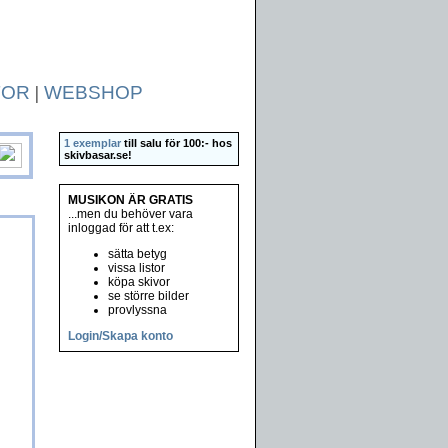
TOR
|
WEBSHOP
1 exemplar
till salu för 100:- hos
skivbasar.se
!
MUSIKON ÄR GRATIS
...men du behöver vara
inloggad för att t.ex:
sätta betyg
vissa listor
köpa skivor
se större bilder
provlyssna
Login/Skapa konto