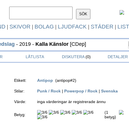
ND
|
SKIVOR
|
BOLAG
|
LJUDFACK
|
STÄDER
|
LIS
edslag
- 2019 -
Kalla Känslor
[CDep]
R
LÅTLISTA
DISKUTERA
(0)
DETALJER
Etikett:
Antipop
(antipop#2)
Stilar:
Punk / Rock
|
Powerpop / Rock
|
Svenska
Värde:
inga värderingar är registrerade ännu
(1
Betyg:
betyg)