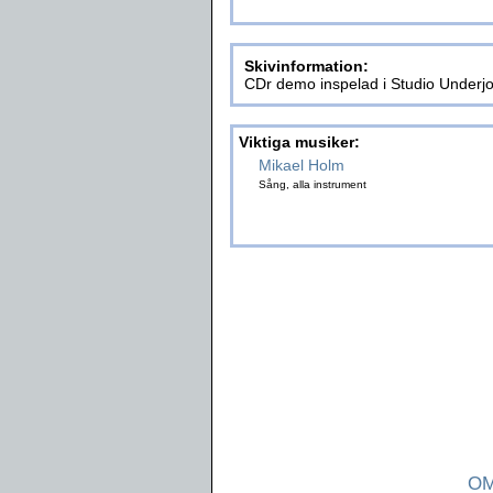
Skivinformation:
CDr demo inspelad i Studio Underjo
Viktiga musiker:
Mikael Holm
Sång, alla instrument
OM