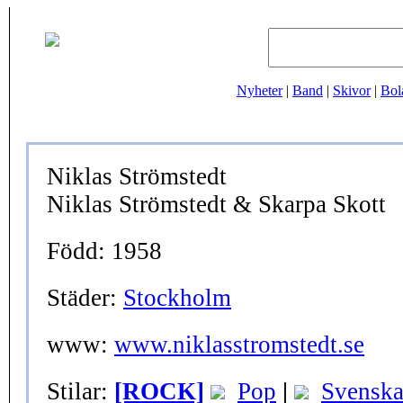
Nyheter
|
Band
|
Skivor
|
Bol
Niklas Strömstedt
Niklas Strömstedt & Skarpa Skott
Född: 1958
Städer:
Stockholm
www:
www.niklasstromstedt.se
Stilar:
[ROCK]
Pop
|
Svensk