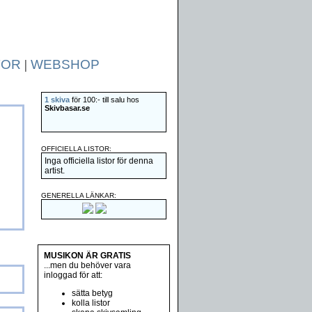
TOR
|
WEBSHOP
1 skiva
för 100:- till salu hos
Skivbasar.se
OFFICIELLA LISTOR:
Inga officiella listor för denna
artist.
GENERELLA LÄNKAR:
MUSIKON ÄR GRATIS
...men du behöver vara
inloggad för att:
sätta betyg
kolla listor