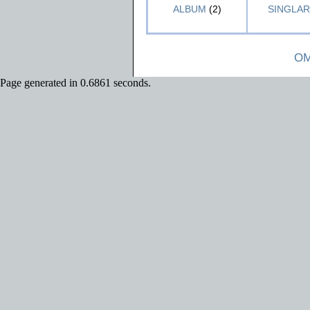
ALBUM
(2)
SINGLAR 
OM
Page generated in 0.6861 seconds.