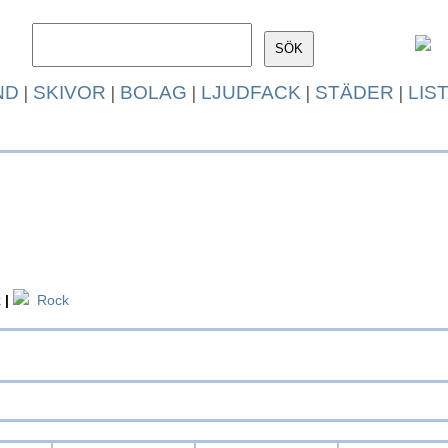
ND
|
SKIVOR
|
BOLAG
|
LJUDFACK
|
STÄDER
|
LIS
k
|
Rock