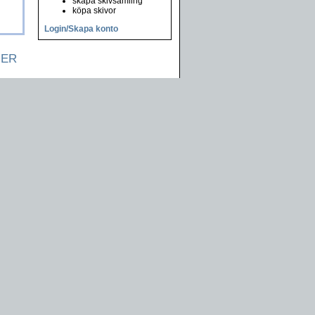
skapa skivsamling
köpa skivor
Login/Skapa konto
NER