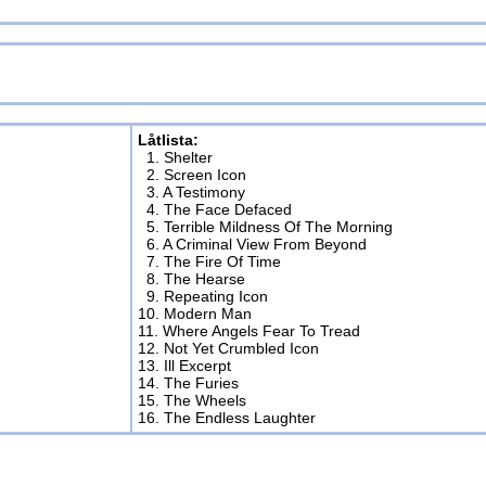
.
Låtlista:
1. Shelter
2. Screen Icon
3. A Testimony
4. The Face Defaced
5. Terrible Mildness Of The Morning
6. A Criminal View From Beyond
7. The Fire Of Time
8. The Hearse
9. Repeating Icon
10. Modern Man
11. Where Angels Fear To Tread
12. Not Yet Crumbled Icon
13. Ill Excerpt
14. The Furies
15. The Wheels
16. The Endless Laughter