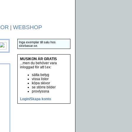
TOR
|
WEBSHOP
Inga exemplar till salu hos
skivbasar.se.
MUSIKON ÄR GRATIS
...men du behöver vara
inloggad för att t.ex:
sätta betyg
vissa listor
köpa skivor
se större bilder
provlyssna
Login/Skapa konto