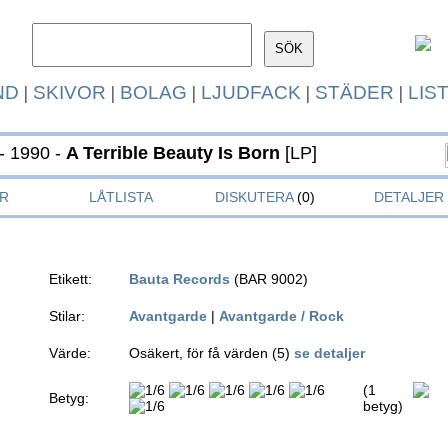
ND
|
SKIVOR
|
BOLAG
|
LJUDFACK
|
STÄDER
|
LIS
- 1990 -
A Terrible Beauty Is Born
[LP]
R
LÅTLISTA
DISKUTERA
(0)
DETALJER
Etikett:
Bauta Records
(BAR 9002)
Stilar:
Avantgarde
|
Avantgarde / Rock
Värde:
Osäkert, för få värden (5)
se detaljer
(1
Betyg:
betyg)