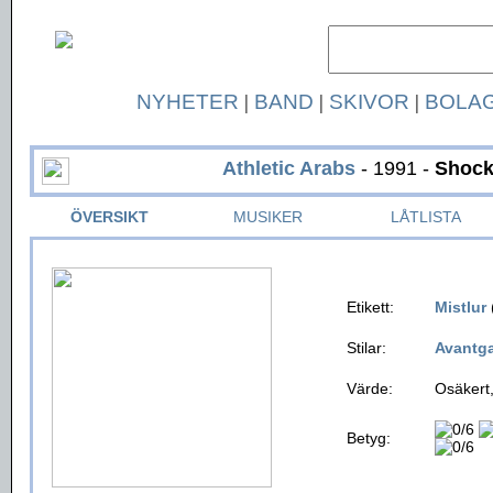
NYHETER
|
BAND
|
SKIVOR
|
BOLA
Athletic Arabs
- 1991 -
Shock
ÖVERSIKT
MUSIKER
LÅTLISTA
Etikett:
Mistlur
Stilar:
Avantga
Värde:
Osäkert,
Betyg: