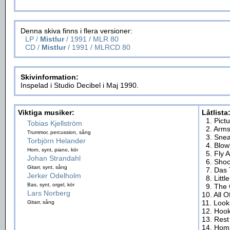
Denna skiva finns i flera versioner:
LP /
Mistlur
/ 1991 / MLR 80
CD /
Mistlur
/ 1991 / MLRCD 80
Skivinformation:
Inspelad i Studio Decibel i Maj 1990.
Viktiga musiker:
Låtlista
1. Pict
Tobias Kjellström
2. Arm
Trummor, percussion, sång
3. Sne
Torbjörn Helander
4. Blo
Horn, synt, piano, kör
5. Fly 
Johan Strandahl
6. Shoc
Gitarr, synt, sång
7. Das
Jerker Odelholm
8. Litt
Bas, synt, orgel, kör
9. The
Lars Norberg
10. All 
11. Look
Gitarr, sång
12. Hoo
13. Rest
14. Hom