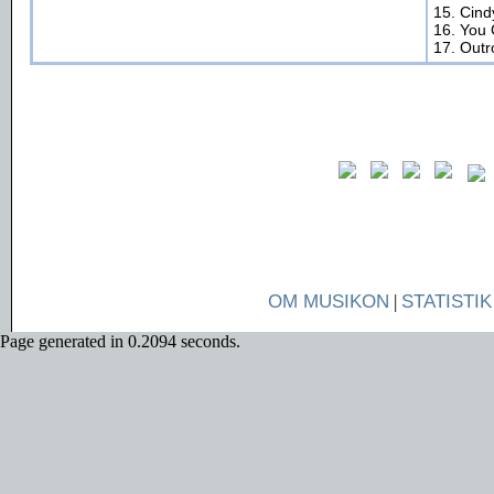
15. Cind
16. You
17. Outr
OM MUSIKON
|
STATISTIK
Page generated in 0.2094 seconds.