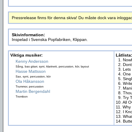
Pressrelease finns för denna skiva! Du måste dock vara inloggad fö
Skivinformation:
Inspelad i Svenska Popfabriken, Klippan.
Viktiga musiker:
Låtlista
1. Now
Kenny Andersson
2. Dont
Sång, bas gitarr, synt, klarinett, percussion, kör, layout
3. Lets
Hasse Mattsson
4. One
Sax, synt, percussion, kör
5. Sing
Ola Håkansson
6. Writ
Trummor, percussion
7. Man
Martin Bergendahl
8. Tho
Trombon
9. Try 
10. All 
11. Why
12. I Kn
13. Wha
14. Butte