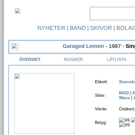
NYHETER
|
BAND
|
SKIVOR
|
BOLA
Garaged Lemon
- 1987 -
Sin
ÖVERSIKT
MUSIKER
LÅTLISTA
Etikett:
Svensk
MOD
|
N
Stilar:
Wave
|
Värde:
Osäkert,
Betyg: