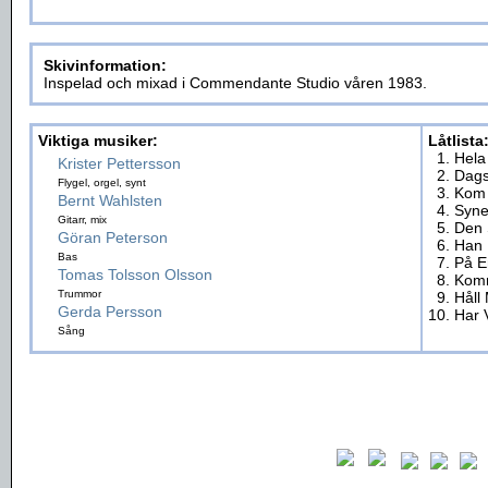
Skivinformation:
Inspelad och mixad i Commendante Studio våren 1983.
Viktiga musiker:
Låtlista
1. Hela
Krister Pettersson
2. Dags
Flygel, orgel, synt
3. Kom
Bernt Wahlsten
4. Syne
Gitarr, mix
5. Den
Göran Peterson
6. Han 
Bas
7. På 
Tomas Tolsson Olsson
8. Kom
Trummor
9. Håll
Gerda Persson
10. Har 
Sång