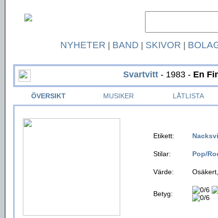
NYHETER
|
BAND
|
SKIVOR
|
BOLA
Svartvitt
- 1983 -
En Fi
ÖVERSIKT
MUSIKER
LÅTLISTA
Etikett:
Nacksv
Stilar:
Pop/Ro
Värde:
Osäkert,
Betyg: