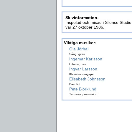
Skivinformation:
Inspelad och mixad i Silence Studi
var 27 oktober 1986.
Viktiga musiker:
Ola Jörhall
Sång, gitarr
Ingemar Karlsson
Gitarrer, bas
Ingvar Larsson
Klaviatur, dragspel
Elisabeth Johnsson
Bas, fiol
Pete Björklund
Trummor, percussion