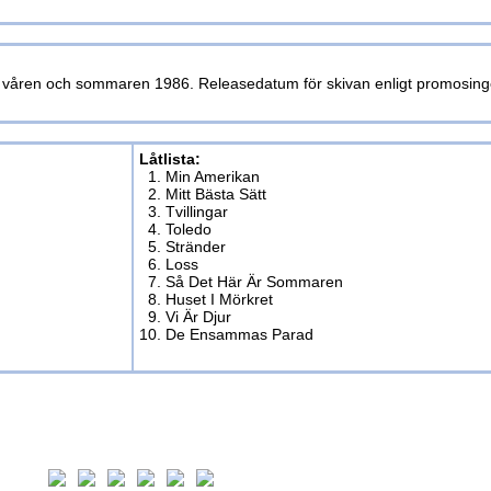
o våren och sommaren 1986. Releasedatum för skivan enligt promosing
Låtlista:
1. Min Amerikan
2. Mitt Bästa Sätt
3. Tvillingar
4. Toledo
5. Stränder
6. Loss
7. Så Det Här Är Sommaren
8. Huset I Mörkret
9. Vi Är Djur
10. De Ensammas Parad