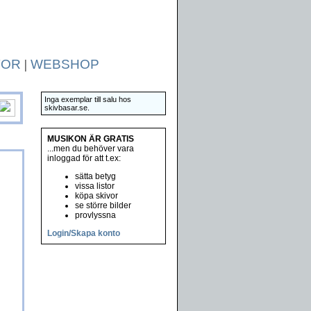
TOR
|
WEBSHOP
Inga exemplar till salu hos
skivbasar.se.
MUSIKON ÄR GRATIS
...men du behöver vara
inloggad för att t.ex:
sätta betyg
vissa listor
köpa skivor
se större bilder
provlyssna
Login/Skapa konto