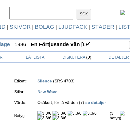
ND
|
SKIVOR
|
BOLAG
|
LJUDFACK
|
STÄDER
|
LIS
lage
- 1986 -
En Förtjusande Vän
[LP]
R
LÅTLISTA
DISKUTERA
(0)
DETALJER
Etikett:
Silence
(SRS 4703)
Stilar:
New Wave
Värde:
Osäkert, för få värden (7)
se detaljer
(3
Betyg:
betyg)