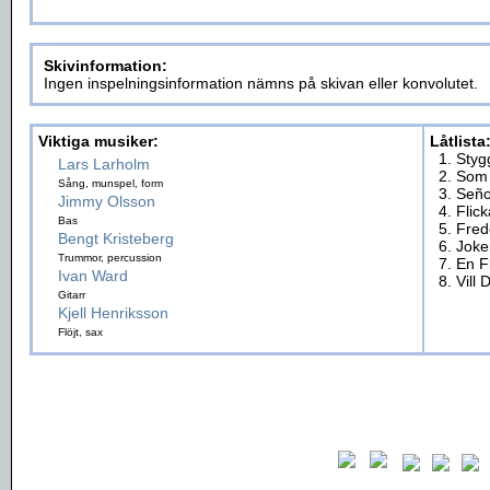
Skivinformation:
Ingen inspelningsinformation nämns på skivan eller konvolutet.
Viktiga musiker:
Låtlista
1. Styg
Lars Larholm
2. Som
Sång, munspel, form
3. Señ
Jimmy Olsson
4. Flic
Bas
5. Fre
Bengt Kristeberg
6. Joke
Trummor, percussion
7. En 
Ivan Ward
8. Vill
Gitarr
Kjell Henriksson
Flöjt, sax