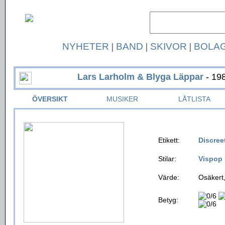
NYHETER
|
BAND
|
SKIVOR
|
BOLA
Lars Larholm & Blyga Läppar
- 19
ÖVERSIKT
MUSIKER
LÅTLISTA
Etikett:
Discree
Stilar:
Vispop
Värde:
Osäkert,
Betyg: