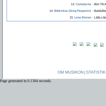
13.
Cantalucha
- Bön Till 
14.
Bildcirkus (Greg Fitzpatrick
- Barkbåts
15.
Lena Ekman
- Lätta Lilj
OM MUSIKON
|
STATISTIK
Page generated in 0.1304 seconds.