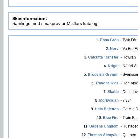
Skivinformation:
Samlings med smakprov ur Mistlurs katalog.
1.
Ebba Grön
- Tysk För
2.
Nerv
- Va Ere F
3.
Calcutta Transfer
- Howrah
4.
Kriget
- När Vi Ä
5.
Bröderna Grymm
- Svensso
6.
Travolta Kids
- Hon Äls
7.
Skabb
- Den Lj
8.
Mörbyligan
- 7'38''
9.
Hela Baletten
- Ge Mig 
10.
Blue Fire
- Train Bl
11.
Dagens Ungdom
- Husfade
12.
Thomas Almqvist
- Quebec