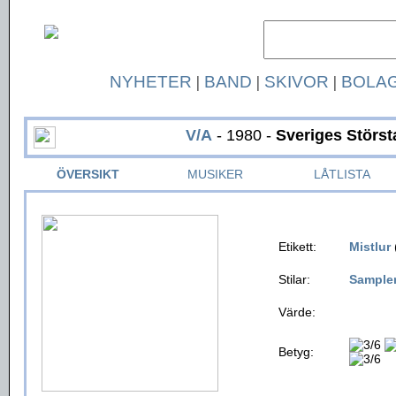
NYHETER
|
BAND
|
SKIVOR
|
BOLA
V/A
- 1980 -
Sveriges Störst
ÖVERSIKT
MUSIKER
LÅTLISTA
Etikett:
Mistlur
Stilar:
Sample
Värde:
Betyg: