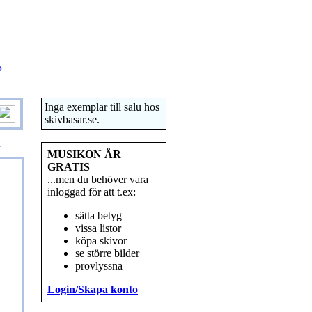
P
Inga exemplar till salu hos
skivbasar.se.
R
MUSIKON ÄR
GRATIS
...men du behöver vara
inloggad för att t.ex:
sätta betyg
vissa listor
köpa skivor
se större bilder
provlyssna
Login/Skapa konto