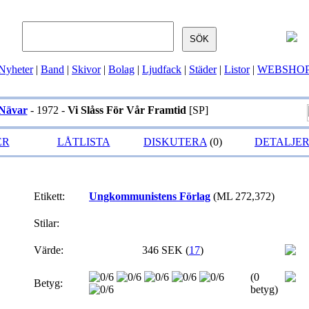
Nyheter
|
Band
|
Skivor
|
Bolag
|
Ljudfack
|
Städer
|
Listor
|
WEBSHO
Nävar
- 1972 -
Vi Slåss För Vår Framtid
[SP]
ER
LÅTLISTA
DISKUTERA
(0)
DETALJE
Etikett:
Ungkommunistens Förlag
(ML 272,372)
Stilar:
Värde:
346 SEK (
17
)
(0
Betyg:
betyg)