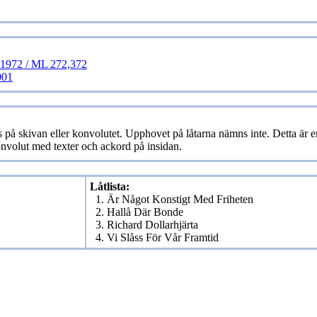
 1972 / ML 272,372
001
på skivan eller konvolutet. Upphovet på låtarna nämns inte. Detta är e
konvolut med texter och ackord på insidan.
Låtlista:
1. Är Något Konstigt Med Friheten
2. Hallå Där Bonde
3. Richard Dollarhjärta
4. Vi Slåss För Vår Framtid