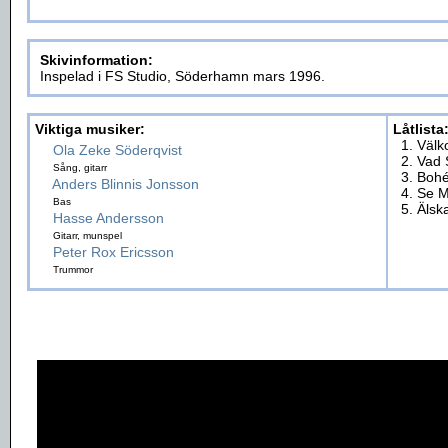
Skivinformation:
Inspelad i FS Studio, Söderhamn mars 1996.
Viktiga musiker:
Låtlista
1. Väl
Ola Zeke Söderqvist
2. Vad
Sång, gitarr
3. Boh
Anders Blinnis Jonsson
4. Se M
Bas
5. Älsk
Hasse Andersson
Gitarr, munspel
Peter Rox Ericsson
Trummor