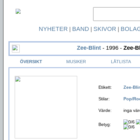
NYHETER
|
BAND
|
SKIVOR
|
BOLA
Zee-Blint
- 1996 -
Zee-Bl
ÖVERSIKT
MUSIKER
LÅTLISTA
Etikett:
Zee-Bli
Stilar:
Pop/Ro
Värde:
inga vär
Betyg: