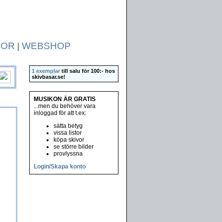
TOR
|
WEBSHOP
1 exemplar
till salu för 100:- hos
skivbasar.se
!
MUSIKON ÄR GRATIS
...men du behöver vara
inloggad för att t.ex:
sätta betyg
vissa listor
köpa skivor
se större bilder
provlyssna
Login/Skapa konto