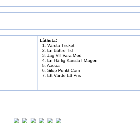
Låtlista:
1. Värsta Tricket
2. En Bättre Tid
3. Jag Vill Vara Med
4. En Härlig Känsla I Magen
5. Aoooa
6. Silop Punkt Com
7. Ett Värde Ett Pris