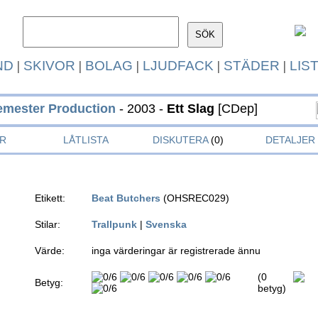
ND
|
SKIVOR
|
BOLAG
|
LJUDFACK
|
STÄDER
|
LIS
emester Production
- 2003 -
Ett Slag
[CDep]
R
LÅTLISTA
DISKUTERA
(0)
DETALJER
Etikett:
Beat Butchers
(OHSREC029)
Stilar:
Trallpunk
|
Svenska
Värde:
inga värderingar är registrerade ännu
(0
Betyg:
betyg)